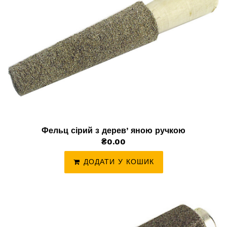
Фельц сірий з деревʼяною ручкою
₴0.00
ДОДАТИ У КОШИК