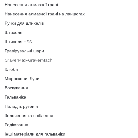
Нанесення алмазної грані
Нанесення алмазної грані на ланцюгах
Ручки для штихелів
Штихеля
Штихеля HSS
Гравірувальні шари
GraverMax-GraverMach
Клюби
Мікроскопи. Лупи
Воскування
Гальваніка
Паладій, рутеній
Золочення та сріблення
Родіювання
Інші матеріали для гальваніки