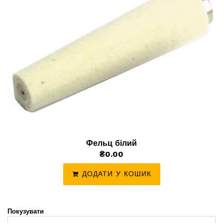
Фельц білий
₴0.00
ДОДАТИ У КОШИК
Покузувати