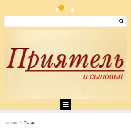
0
Головна
\
Фельці