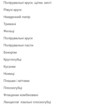
Полірувальні круги, щітки, кисті
Ріжучі круги
Наждачний папір
Тримачі
Фельці
Полірувальні круги
Полірувальні пасти
Бокорізи
Круглогубці
Кусачки
Ножиці
Плашки і мітчики
Плоскогубці
Флацанки комбіновані
Ланцюговʼязальні плоскогубці