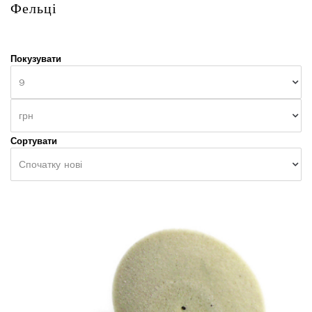
Фельці
Покузувати
9
грн
Сортувати
Спочатку нові