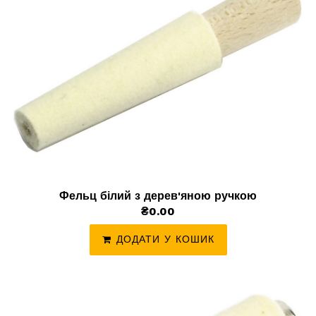
Фельц білий з дерев'яною ручкою
₴0.00
ДОДАТИ У КОШИК